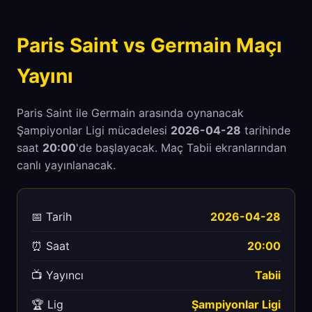
Paris Saint vs Germain Maçı
Yayını
Paris Saint ile Germain arasında oynanacak
Şampiyonlar Ligi mücadelesi
2026-04-28
tarihinde
saat
20:00
'de başlayacak. Maç Tabii ekranlarından
canlı yayınlanacak.
📅 Tarih
2026-04-28
⏰ Saat
20:00
📺 Yayıncı
Tabii
🏆 Lig
Şampiyonlar Ligi