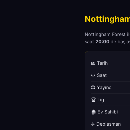
Nottingham 
Nottingham Forest i
saat
20:00
'de başla
📅 Tarih
⏰ Saat
📺 Yayıncı
🏆 Lig
🏠 Ev Sahibi
✈️ Deplasman