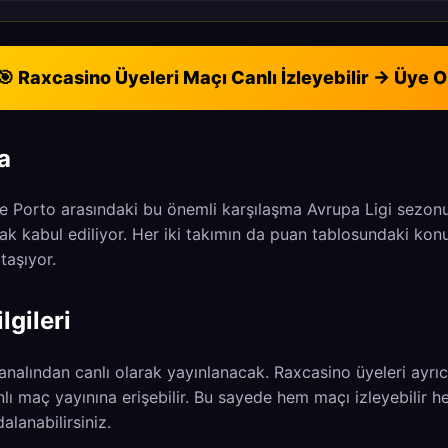
🎯 Raxcasino Üyeleri Maçı Canlı İzleyebilir → Üye O
a
 Porto arasındaki bu önemli karşılaşma Avrupa Ligi sezonu
rak kabul ediliyor. Her iki takımın da puan tablosundaki ko
aşıyor.
lgileri
nalından canlı olarak yayınlanacak. Raxcasino üyeleri ayrı
nlı maç yayınına erişebilir. Bu sayede hem maçı izleyebilir h
lanabilirsiniz.