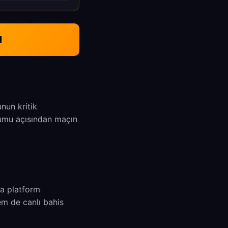
l
nun kritik
numu açısından maçın
ca platform
em de canlı bahis