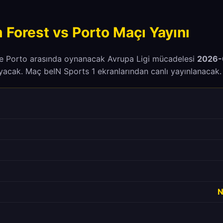
Forest vs Porto Maçı Yayını
le Porto arasında oynanacak Avrupa Ligi mücadelesi
2026-
yacak. Maç beIN Sports 1 ekranlarından canlı yayınlanacak.
N