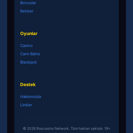
Bonuslar
Rehber
Oyunlar
Casino
Canlı Bahis
Blackjack
Destek
Hakkımızda
Linkler
© 2026 Raxcasino Network. Tüm hakları saklıdır. 18+