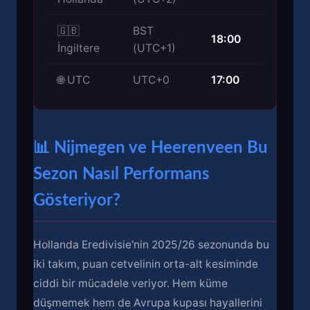
🇬🇧
BST
18:00
İngiltere
(UTC+1)
🌐 UTC
UTC+0
17:00
📊 Nijmegen ve Heerenveen Bu
Sezon Nasıl Performans
Gösteriyor?
Hollanda Eredivisie'nin 2025/26 sezonunda bu
iki takım, puan cetvelinin orta-alt kesiminde
ciddi bir mücadele veriyor. Hem küme
düşmemek hem de Avrupa kupası hayallerini