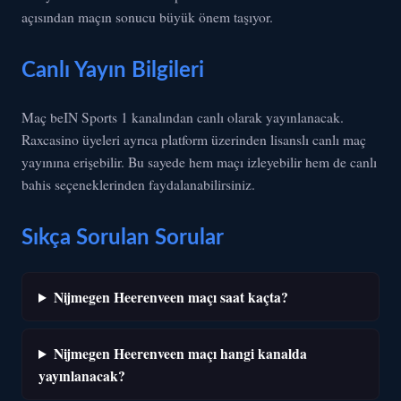
açısından maçın sonucu büyük önem taşıyor.
Canlı Yayın Bilgileri
Maç beIN Sports 1 kanalından canlı olarak yayınlanacak.
Raxcasino üyeleri ayrıca platform üzerinden lisanslı canlı maç
yayınına erişebilir. Bu sayede hem maçı izleyebilir hem de canlı
bahis seçeneklerinden faydalanabilirsiniz.
Sıkça Sorulan Sorular
Nijmegen Heerenveen maçı saat kaçta?
Nijmegen Heerenveen maçı hangi kanalda
yayınlanacak?