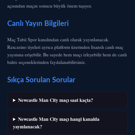
açısından maçın sonucu büyük önem taşıyor.
Canlı Yayın Bilgileri
Maç Tabii Spor kanalından canlı olarak yayınlanacak.
Raxcasino üyeleri ayrıca platform üzerinden lisanslı canlı maç
yayınına erişebilir. Bu sayede hem maçı izleyebilir hem de canlı
bahis seçeneklerinden faydalanabilirsiniz.
Sıkça Sorulan Sorular
Newcastle Man City maçı saat kaçta?
Newcastle Man City maçı hangi kanalda
yayınlanacak?