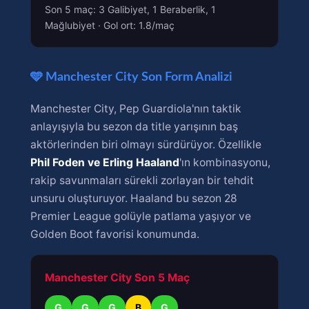
Son 5 maç: 3 Galibiyet, 1 Beraberlik, 1
Mağlubiyet · Gol ort: 1.8/maç
🩵 Manchester City Son Form Analizi
Manchester City, Pep Guardiola'nın taktik
anlayışıyla bu sezon da title yarışının baş
aktörlerinden biri olmayı sürdürüyor. Özellikle
Phil Foden ve Erling Haaland
'ın kombinasyonu,
rakip savunmaları sürekli zorlayan bir tehdit
unsuru oluşturuyor. Haaland bu sezon 28
Premier League golüyle patlama yaşıyor ve
Golden Boot favorisi konumunda.
Manchester City Son 5 Maç
G
G
G
B
G