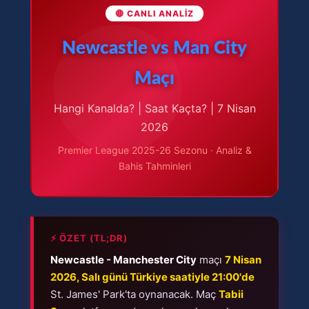
🔴 CANLI ANALİZ
Newcastle vs Man City
Maçı
Hangi Kanalda? | Saat Kaçta? | 7 Nisan
2026
Premier League 2025-26 Sezonu · Analiz &
Bahis Tahminleri
⚡ ÖZET (TL;DR)
Newcastle - Manchester City
maçı
7 Nisan
2026, Salı günü Türkiye saatiyle 21:00'de
St. James' Park'ta oynanacak. Maç
Tabii