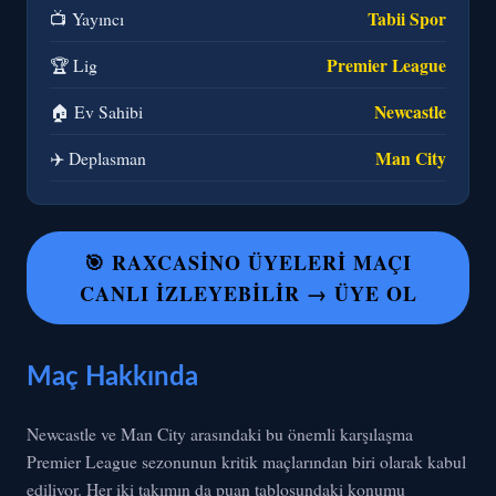
Tabii Spor
📺 Yayıncı
Premier League
🏆 Lig
Newcastle
🏠 Ev Sahibi
Man City
✈️ Deplasman
🎯 RAXCASINO ÜYELERI MAÇI
CANLI İZLEYEBILIR → ÜYE OL
Maç Hakkında
Newcastle ve Man City arasındaki bu önemli karşılaşma
Premier League sezonunun kritik maçlarından biri olarak kabul
ediliyor. Her iki takımın da puan tablosundaki konumu