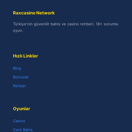
Raxcasino Network
Türkiye'nin güvenilir bahis ve casino rehberi. 18+ sorumlu
oyun.
Hızlı Linkler
Blog
Bonuslar
Rehber
Oyunlar
Casino
Canlı Bahis