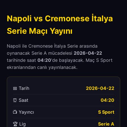
Napoli vs Cremonese İtalya
Serie Maçı Yayını
Napoli ile Cremonese İtalya Serie arasında
oynanacak Serie A mücadelesi
2026-04-22
tarihinde saat
04:20
'de başlayacak. Maç S Sport
ekranlarından canlı yayınlanacak.
📅 Tarih
2026-04-22
⏰ Saat
04:20
📺 Yayıncı
S Sport
🏆 Lig
Serie A