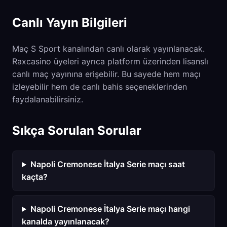
Canlı Yayın Bilgileri
Maç S Sport kanalından canlı olarak yayınlanacak.
Raxcasino üyeleri ayrıca platform üzerinden lisanslı
canlı maç yayınına erişebilir. Bu sayede hem maçı
izleyebilir hem de canlı bahis seçeneklerinden
faydalanabilirsiniz.
Sıkça Sorulan Sorular
Napoli Cremonese İtalya Serie maçı saat
kaçta?
Napoli Cremonese İtalya Serie maçı hangi
kanalda yayınlanacak?