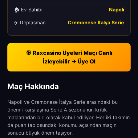
🏠 Ev Sahibi
Napoli
✈️ Deplasman
Cremonese İtalya Serie
🎯 Raxcasino Üyeleri Maçı Canlı
İzleyebilir → Üye Ol
Maç Hakkında
Napoli ve Cremonese İtalya Serie arasındaki bu
önemli karşılaşma Serie A sezonunun kritik
maçlarından biri olarak kabul ediliyor. Her iki takımın
da puan tablosundaki konumu açısından maçın
sonucu büyük önem taşıyor.