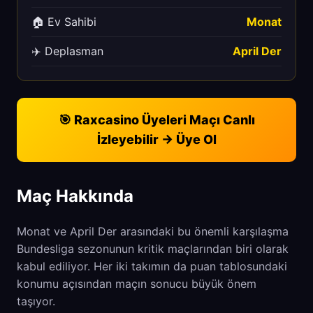
🏠 Ev Sahibi
Monat
✈️ Deplasman
April Der
🎯 Raxcasino Üyeleri Maçı Canlı
İzleyebilir → Üye Ol
Maç Hakkında
Monat ve April Der arasındaki bu önemli karşılaşma
Bundesliga sezonunun kritik maçlarından biri olarak
kabul ediliyor. Her iki takımın da puan tablosundaki
konumu açısından maçın sonucu büyük önem
taşıyor.