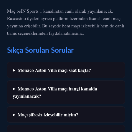
Maç beIN Sports 1 kanalından canlı olarak yayınlanacak.
Raxcasino üyeleri ayrıca platform üzerinden lisanslı canlı maç
yayınına erişebilir. Bu sayede hem maçı izleyebilir hem de canlı
bahis seçeneklerinden faydalanabilirsiniz.
Sıkça Sorulan Sorular
Monaco Aston Villa maçı saat kaçta?
Monaco Aston Villa maçı hangi kanalda
yayınlanacak?
Maçı şifresiz izleyebilir miyim?