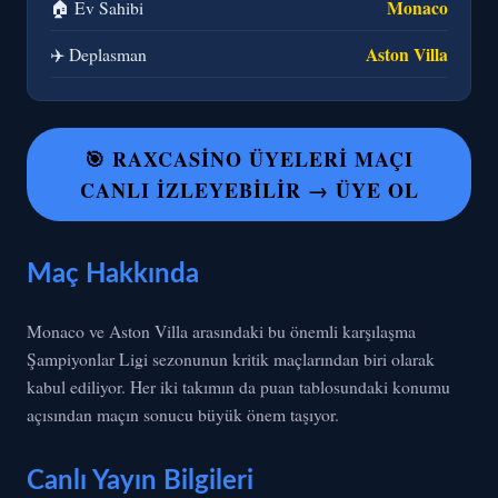
Monaco
🏠 Ev Sahibi
Aston Villa
✈️ Deplasman
🎯 RAXCASINO ÜYELERI MAÇI
CANLI İZLEYEBILIR → ÜYE OL
Maç Hakkında
Monaco ve Aston Villa arasındaki bu önemli karşılaşma
Şampiyonlar Ligi sezonunun kritik maçlarından biri olarak
kabul ediliyor. Her iki takımın da puan tablosundaki konumu
açısından maçın sonucu büyük önem taşıyor.
Canlı Yayın Bilgileri