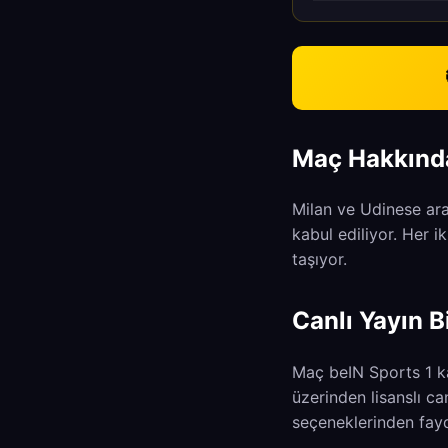
Maç Hakkınd
Milan ve Udinese ara
kabul ediliyor. Her
taşıyor.
Canlı Yayın Bi
Maç beIN Sports 1 ka
üzerinden lisanslı ca
seçeneklerinden fayda