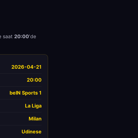
e saat
20:00
'de
2026-04-21
20:00
beIN Sports 1
La Liga
Milan
Udinese