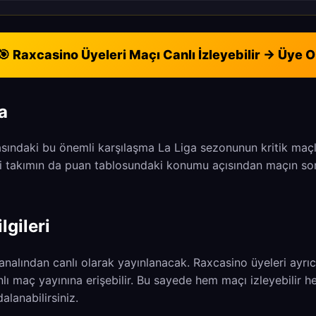
🎯 Raxcasino Üyeleri Maçı Canlı İzleyebilir → Üye O
a
sındaki bu önemli karşılaşma La Liga sezonunun kritik maçl
 iki takımın da puan tablosundaki konumu açısından maçın 
lgileri
nalından canlı olarak yayınlanacak. Raxcasino üyeleri ayrı
nlı maç yayınına erişebilir. Bu sayede hem maçı izleyebilir h
lanabilirsiniz.