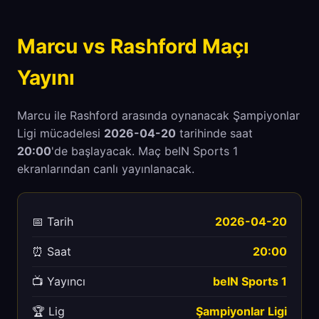
Marcu vs Rashford Maçı
Yayını
Marcu ile Rashford arasında oynanacak Şampiyonlar
Ligi mücadelesi
2026-04-20
tarihinde saat
20:00
'de başlayacak. Maç beIN Sports 1
ekranlarından canlı yayınlanacak.
📅 Tarih
2026-04-20
⏰ Saat
20:00
📺 Yayıncı
beIN Sports 1
🏆 Lig
Şampiyonlar Ligi