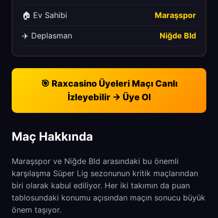
🏠 Ev Sahibi
Maraşspor
✈️ Deplasman
Niğde Bld
🎯 Raxcasino Üyeleri Maçı Canlı
İzleyebilir → Üye Ol
Maç Hakkında
Maraşspor ve Niğde Bld arasındaki bu önemli
karşılaşma Süper Lig sezonunun kritik maçlarından
biri olarak kabul ediliyor. Her iki takımın da puan
tablosundaki konumu açısından maçın sonucu büyük
önem taşıyor.