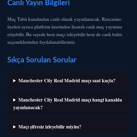
Canlı Yayın Bilgileri
Maç Tabii kanalından canlı olarak yayınlanacak. Raxcasino
üyeleri ayrıca platform üzerinden lisanslı canlı maç yayınına
erişebilir. Bu sayede hem maçı izleyebilir hem de canlı bahis
seçeneklerinden faydalanabilirsiniz.
Sıkça Sorulan Sorular
Manchester City Real Madrid maçı saat kaçta?
Manchester City Real Madrid maçı hangi kanalda
yayınlanacak?
Maçı şifresiz izleyebilir miyim?