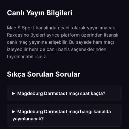
Canlı Yayın Bilgileri
Maç S Sport kanalından canlı olarak yayınlanacak.
Raxcasino üyeleri ayrıca platform üzerinden lisanslı
canlı maç yayınına erişebilir. Bu sayede hem maçı
izleyebilir hem de canlı bahis seçeneklerinden
faydalanabilirsiniz.
Sıkça Sorulan Sorular
Magdeburg Darmstadt maçı saat kaçta?
Magdeburg Darmstadt maçı hangi kanalda
yayınlanacak?