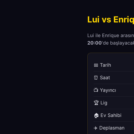
Lui vs Enri
Lui ile Enrique ara
20:00
'de başlayacak
📅 Tarih
⏰ Saat
📺 Yayıncı
🏆 Lig
🏠 Ev Sahibi
✈️ Deplasman