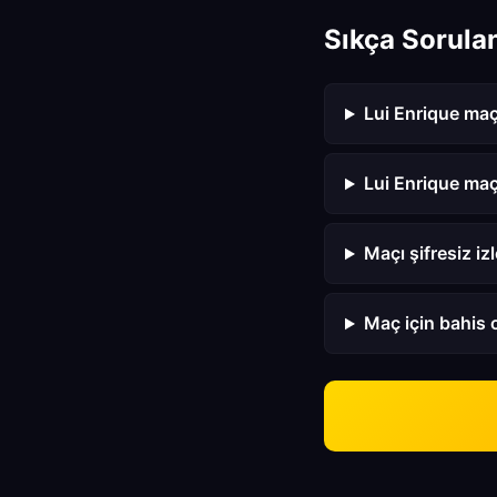
Sıkça Sorula
Lui Enrique maç
Lui Enrique maç
Maçı şifresiz iz
Maç için bahis 