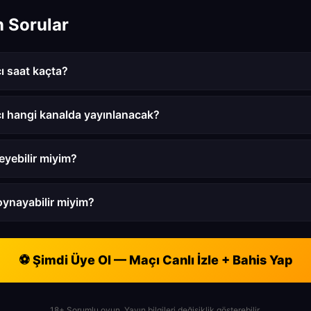
n Sorular
ı saat kaçta?
ı hangi kanalda yayınlanacak?
leyebilir miyim?
oynayabilir miyim?
⚽ Şimdi Üye Ol — Maçı Canlı İzle + Bahis Yap
18+ Sorumlu oyun. Yayın bilgileri değişiklik gösterebilir.