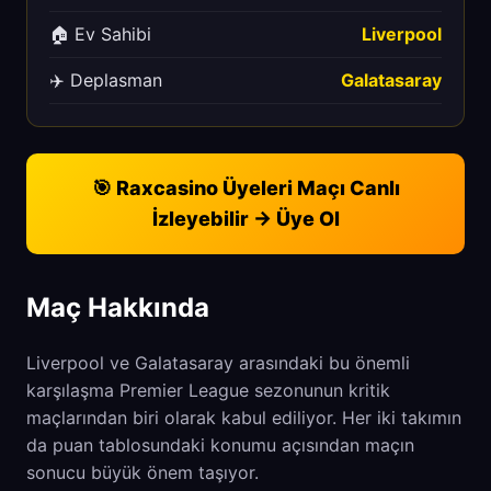
🏠 Ev Sahibi
Liverpool
✈️ Deplasman
Galatasaray
🎯 Raxcasino Üyeleri Maçı Canlı
İzleyebilir → Üye Ol
Maç Hakkında
Liverpool ve Galatasaray arasındaki bu önemli
karşılaşma Premier League sezonunun kritik
maçlarından biri olarak kabul ediliyor. Her iki takımın
da puan tablosundaki konumu açısından maçın
sonucu büyük önem taşıyor.