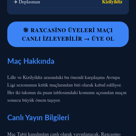
Kizilyildiz
✈️ Deplasman
🎯 RAXCASINO ÜYELERI MAÇI
CANLI İZLEYEBILIR → ÜYE OL
Maç Hakkında
Lille ve Kizilyildiz arasındaki bu önemli karşılaşma Avrupa
Ligi sezonunun kritik maçlarından biri olarak kabul ediliyor.
Her iki takımın da puan tablosundaki konumu açısından maçın
sonucu büyük önem taşıyor.
Canlı Yayın Bilgileri
Maç Tabii kanalından canlı olarak yayınlanacak. Raxcasino