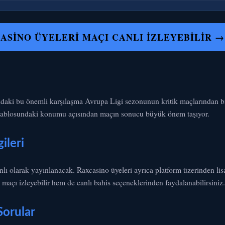
CASINO ÜYELERI MAÇI CANLI İZLEYEBILIR →
ındaki bu önemli karşılaşma Avrupa Ligi sezonunun kritik maçlarından bir
 tablosundaki konumu açısından maçın sonucu büyük önem taşıyor.
ileri
lı olarak yayınlanacak. Raxcasino üyeleri ayrıca platform üzerinden lis
 maçı izleyebilir hem de canlı bahis seçeneklerinden faydalanabilirsiniz.
Sorular