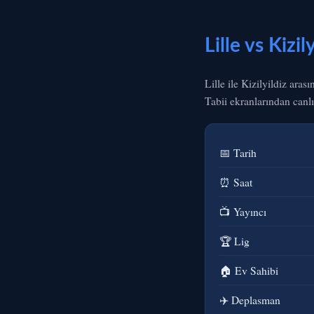
Lille vs Kizi
Lille ile Kizilyildiz ar
Tabii ekranlarından canl
📅 Tarih
⏰ Saat
📺 Yayıncı
🏆 Lig
🏠 Ev Sahibi
✈️ Deplasman