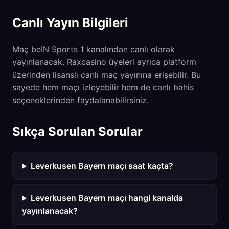
Canlı Yayın Bilgileri
Maç beIN Sports 1 kanalından canlı olarak
yayınlanacak. Raxcasino üyeleri ayrıca platform
üzerinden lisanslı canlı maç yayınına erişebilir. Bu
sayede hem maçı izleyebilir hem de canlı bahis
seçeneklerinden faydalanabilirsiniz.
Sıkça Sorulan Sorular
Leverkusen Bayern maçı saat kaçta?
Leverkusen Bayern maçı hangi kanalda
yayınlanacak?