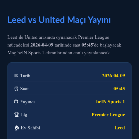
Leed vs United Maçı Yayını
Leed ile United arasında oynanacak Premier League
2026-04-09
05:45
mücadelesi
tarihinde saat
'de başlayacak.
Maç beIN Sports 1 ekranlarından canlı yayınlanacak.
2026-04-09
📅 Tarih
05:45
⏰ Saat
beIN Sports 1
📺 Yayıncı
Premier League
🏆 Lig
Leed
🏠 Ev Sahibi