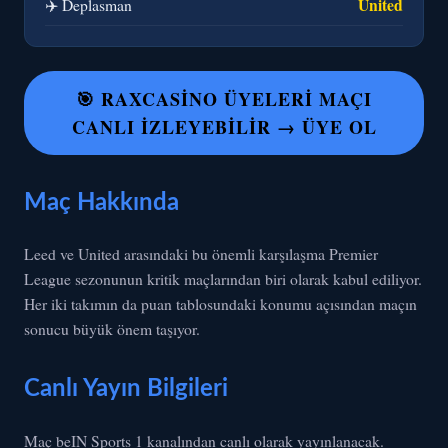
United
✈️ Deplasman
🎯 RAXCASINO ÜYELERI MAÇI
CANLI İZLEYEBILIR → ÜYE OL
Maç Hakkında
Leed ve United arasındaki bu önemli karşılaşma Premier
League sezonunun kritik maçlarından biri olarak kabul ediliyor.
Her iki takımın da puan tablosundaki konumu açısından maçın
sonucu büyük önem taşıyor.
Canlı Yayın Bilgileri
Maç beIN Sports 1 kanalından canlı olarak yayınlanacak.