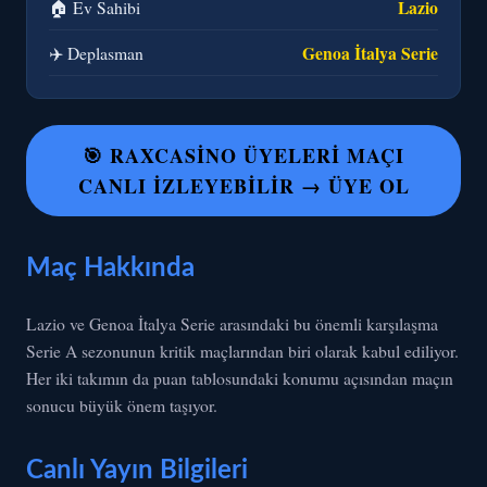
Lazio
🏠 Ev Sahibi
Genoa İtalya Serie
✈️ Deplasman
🎯 RAXCASINO ÜYELERI MAÇI
CANLI İZLEYEBILIR → ÜYE OL
Maç Hakkında
Lazio ve Genoa İtalya Serie arasındaki bu önemli karşılaşma
Serie A sezonunun kritik maçlarından biri olarak kabul ediliyor.
Her iki takımın da puan tablosundaki konumu açısından maçın
sonucu büyük önem taşıyor.
Canlı Yayın Bilgileri