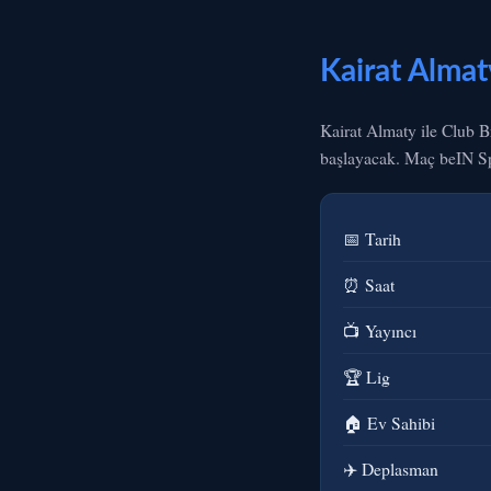
Kairat Almat
Kairat Almaty ile Club 
başlayacak. Maç beIN Sp
📅 Tarih
⏰ Saat
📺 Yayıncı
🏆 Lig
🏠 Ev Sahibi
✈️ Deplasman