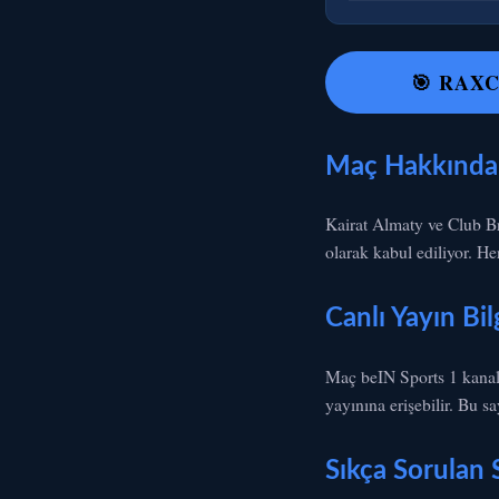
🎯 RAX
Maç Hakkında
Kairat Almaty ve Club B
olarak kabul ediliyor. 
Canlı Yayın Bilg
Maç beIN Sports 1 kanalı
yayınına erişebilir. Bu s
Sıkça Sorulan 