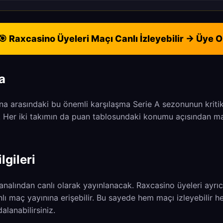
🎯 Raxcasino Üyeleri Maçı Canlı İzleyebilir → Üye O
a
a arasındaki bu önemli karşılaşma Serie A sezonunun kritik
r. Her iki takımın da puan tablosundaki konumu açısından 
lgileri
nalından canlı olarak yayınlanacak. Raxcasino üyeleri ayrı
nlı maç yayınına erişebilir. Bu sayede hem maçı izleyebilir h
lanabilirsiniz.