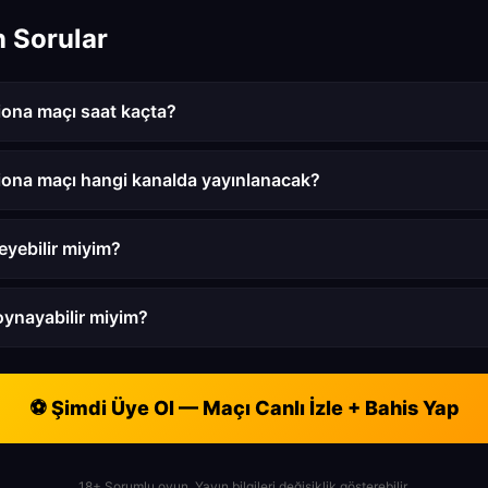
n Sorular
iona maçı saat kaçta?
iona maçı hangi kanalda yayınlanacak?
leyebilir miyim?
oynayabilir miyim?
⚽ Şimdi Üye Ol — Maçı Canlı İzle + Bahis Yap
18+ Sorumlu oyun. Yayın bilgileri değişiklik gösterebilir.