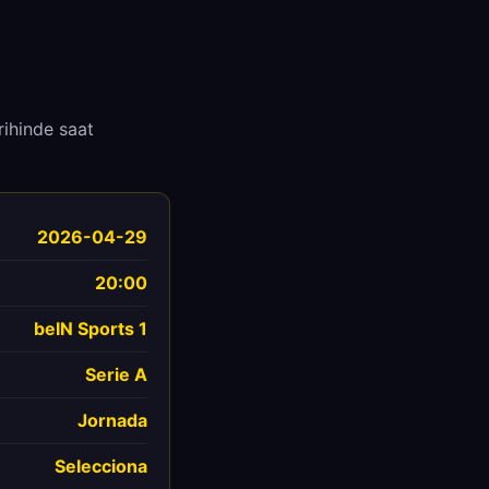
rihinde saat
2026-04-29
20:00
beIN Sports 1
Serie A
Jornada
Selecciona