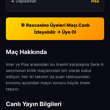
✈️ Deplasman
Pisa
🎯 Raxcasino Üyeleri Maçı Canlı
İzleyebilir → Üye Ol
Maç Hakkında
Inter ve Pisa arasındaki bu önemli karşılaşma Serie A
sezonunun kritik maçlarından biri olarak kabul
ediliyor. Her iki takımın da puan tablosundaki
konumu açısından maçın sonucu büyük önem
taşıyor.
Canlı Yayın Bilgileri