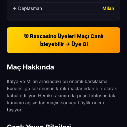
✈️ Deplasman
Milan
🎯 Raxcasino Üyeleri Maçı Canlı
İzleyebilir → Üye Ol
Maç Hakkında
İtalya ve Milan arasındaki bu önemli karşılaşma
Bundesliga sezonunun kritik maçlarından biri olarak
kabul ediliyor. Her iki takımın da puan tablosundaki
konumu açısından maçın sonucu büyük önem
taşıyor.