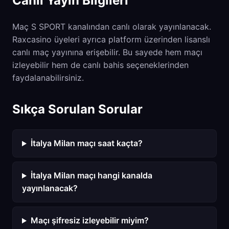
Canlı Yayın Bilgileri
Maç S SPORT kanalından canlı olarak yayınlanacak.
Raxcasino üyeleri ayrıca platform üzerinden lisanslı
canlı maç yayınına erişebilir. Bu sayede hem maçı
izleyebilir hem de canlı bahis seçeneklerinden
faydalanabilirsiniz.
Sıkça Sorulan Sorular
İtalya Milan maçı saat kaçta?
İtalya Milan maçı hangi kanalda
yayınlanacak?
Maçı şifresiz izleyebilir miyim?