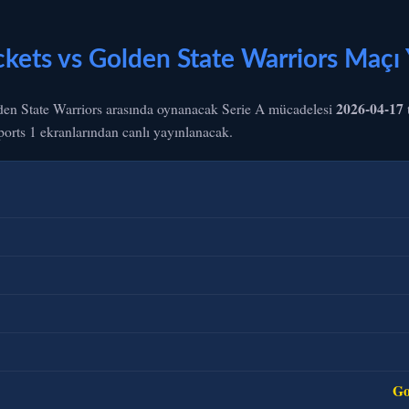
ets vs Golden State Warriors Maçı 
2026-04-17
den State Warriors arasında oynanacak Serie A mücadelesi
orts 1 ekranlarından canlı yayınlanacak.
Go