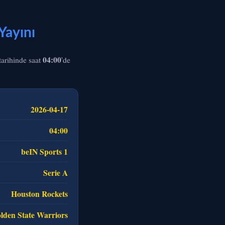
Yayını
04:00
tarihinde saat
'de
2026-04-17
04:00
beIN Sports 1
Serie A
Houston Rockets
lden State Warriors