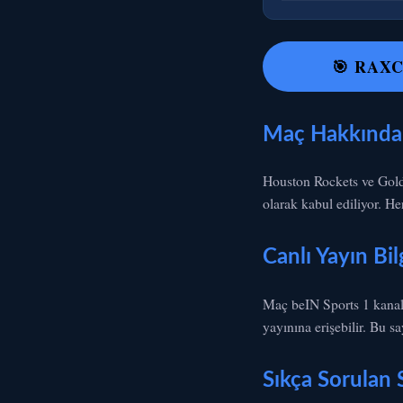
🎯 RAX
Maç Hakkında
Houston Rockets ve Golde
olarak kabul ediliyor. 
Canlı Yayın Bilg
Maç beIN Sports 1 kanalı
yayınına erişebilir. Bu s
Sıkça Sorulan 