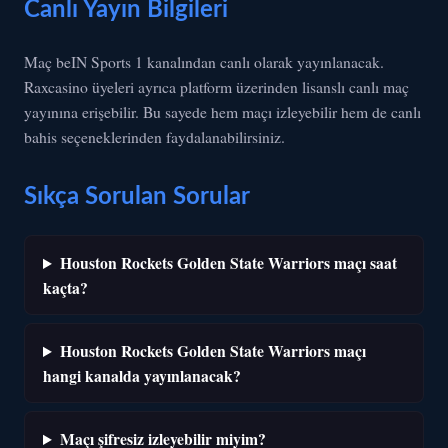
Canlı Yayın Bilgileri
Maç beIN Sports 1 kanalından canlı olarak yayınlanacak.
Raxcasino üyeleri ayrıca platform üzerinden lisanslı canlı maç
yayınına erişebilir. Bu sayede hem maçı izleyebilir hem de canlı
bahis seçeneklerinden faydalanabilirsiniz.
Sıkça Sorulan Sorular
Houston Rockets Golden State Warriors maçı saat
kaçta?
Houston Rockets Golden State Warriors maçı
hangi kanalda yayınlanacak?
Maçı şifresiz izleyebilir miyim?