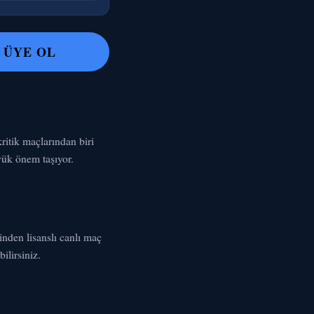
 ÜYE OL
itik maçlarından biri
yük önem taşıyor.
nden lisanslı canlı maç
ilirsiniz.