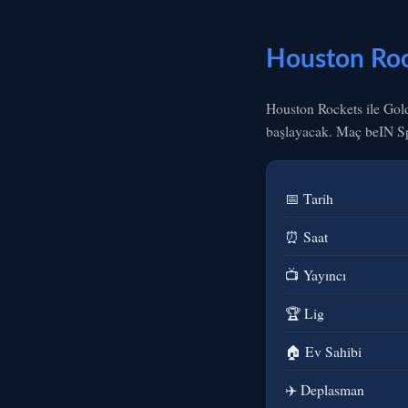
Houston Rock
Houston Rockets ile Gol
başlayacak. Maç beIN Sp
📅 Tarih
⏰ Saat
📺 Yayıncı
🏆 Lig
🏠 Ev Sahibi
✈️ Deplasman