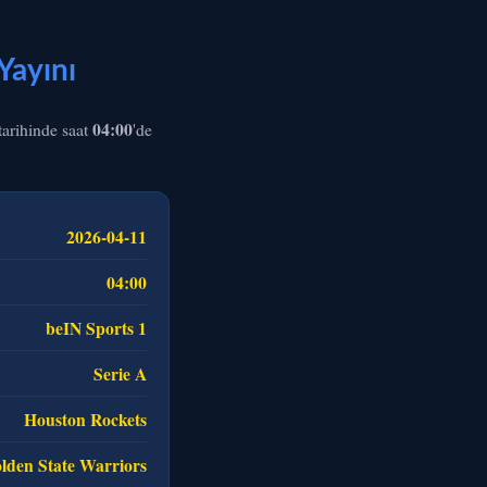
Yayını
04:00
tarihinde saat
'de
2026-04-11
04:00
beIN Sports 1
Serie A
Houston Rockets
lden State Warriors