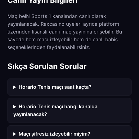
Canlı Yayın Bilgileri
Maç beIN Sports 1 kanalından canlı olarak
yayınlanacak. Raxcasino üyeleri ayrıca platform
üzerinden lisanslı canlı maç yayınına erişebilir. Bu
sayede hem maçı izleyebilir hem de canlı bahis
seçeneklerinden faydalanabilirsiniz.
Sıkça Sorulan Sorular
Horario Tenis maçı saat kaçta?
Horario Tenis maçı hangi kanalda
yayınlanacak?
Maçı şifresiz izleyebilir miyim?