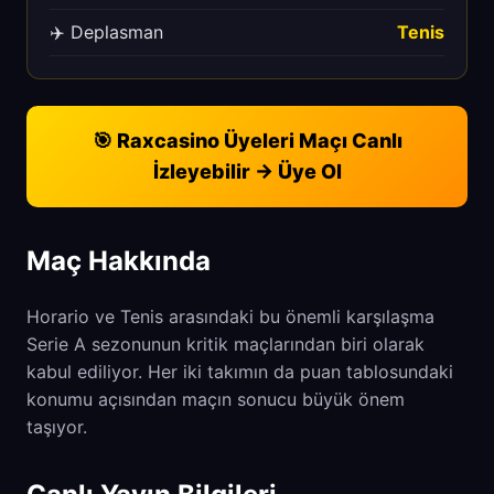
✈️ Deplasman
Tenis
🎯 Raxcasino Üyeleri Maçı Canlı
İzleyebilir → Üye Ol
Maç Hakkında
Horario ve Tenis arasındaki bu önemli karşılaşma
Serie A sezonunun kritik maçlarından biri olarak
kabul ediliyor. Her iki takımın da puan tablosundaki
konumu açısından maçın sonucu büyük önem
taşıyor.