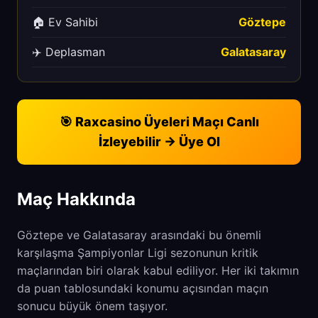
🏠 Ev Sahibi
Göztepe
✈️ Deplasman
Galatasaray
🎯 Raxcasino Üyeleri Maçı Canlı
İzleyebilir → Üye Ol
Maç Hakkında
Göztepe ve Galatasaray arasındaki bu önemli
karşılaşma Şampiyonlar Ligi sezonunun kritik
maçlarından biri olarak kabul ediliyor. Her iki takımın
da puan tablosundaki konumu açısından maçın
sonucu büyük önem taşıyor.