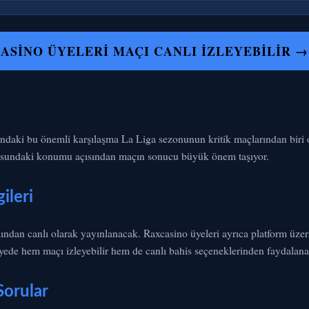
CASINO ÜYELERI MAÇI CANLI İZLEYEBILIR →
sındaki bu önemli karşılaşma La Liga sezonunun kritik maçlarından biri o
losundaki konumu açısından maçın sonucu büyük önem taşıyor.
ileri
ndan canlı olarak yayınlanacak. Raxcasino üyeleri ayrıca platform üzeri
ayede hem maçı izleyebilir hem de canlı bahis seçeneklerinden faydalanab
Sorular