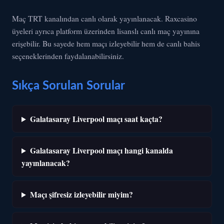
Maç TRT kanalından canlı olarak yayınlanacak. Raxcasino
üyeleri ayrıca platform üzerinden lisanslı canlı maç yayınına
erişebilir. Bu sayede hem maçı izleyebilir hem de canlı bahis
seçeneklerinden faydalanabilirsiniz.
Sıkça Sorulan Sorular
Galatasaray Liverpool maçı saat kaçta?
Galatasaray Liverpool maçı hangi kanalda
yayınlanacak?
Maçı şifresiz izleyebilir miyim?