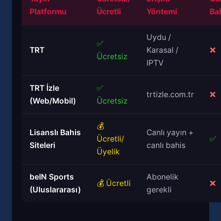
Platformu
Ücretli
Yöntemi
Ba
Uydu /
✅
TRT
Karasal /
❌
Ücretsiz
IPTV
TRT İzle
✅
trtizle.com.tr
❌
(Web/Mobil)
Ücretsiz
💰
Lisanslı Bahis
Canlı yayın +
Ücretli/
✅
Siteleri
canlı bahis
Üyelik
beIN Sports
Abonelik
💰 Ücretli
❌
(Uluslararası)
gerekli