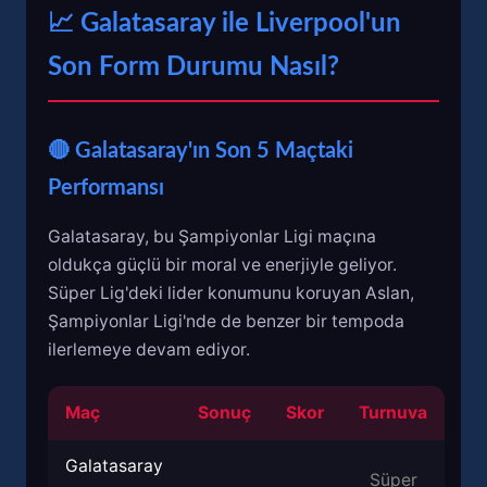
📈 Galatasaray ile Liverpool'un
Son Form Durumu Nasıl?
🔴 Galatasaray'ın Son 5 Maçtaki
Performansı
Galatasaray, bu Şampiyonlar Ligi maçına
oldukça güçlü bir moral ve enerjiyle geliyor.
Süper Lig'deki lider konumunu koruyan Aslan,
Şampiyonlar Ligi'nde de benzer bir tempoda
ilerlemeye devam ediyor.
Maç
Sonuç
Skor
Turnuva
Galatasaray
Süper