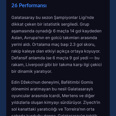
26 Performansı
Galatasaray bu sezon Şampiyonlar Ligi'nde
dikkat çeken bir istatistik sergiledi. Grup
aşamasında oynadığı 6 maçta 14 gol kaydeden
Aslan, Avrupa'nın en golcü takımları arasında
yerini aldı. Ortalama maç başı 2.3 gol skoru,
rakip kaleye olan etkiyi açıkça ortaya koyuyor.
Defansif anlamda ise 6 maçta 9 gol yedi — bu
rakam, Liverpool gibi bir takıma karşı ilgi çekici
bir dinamik yaratıyor.
Edin Džeko'nun deneyimi, Bafétimbi Gomis
dönemini aratmayan bu nesil Galatasaraylı
oyuncular arasında Icardi, Mertens ve diğer
yıldızlarla oluşan kimyayı sürdürüyor. Ziyech'in
sol kanattaki yaratıcılığı ve Torreira'nın orta
sahada kurduğu denge, Galatasaray'ın taktik