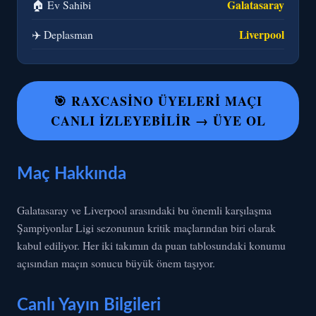
Galatasaray
🏠 Ev Sahibi
Liverpool
✈️ Deplasman
🎯 RAXCASINO ÜYELERI MAÇI
CANLI İZLEYEBILIR → ÜYE OL
Maç Hakkında
Galatasaray ve Liverpool arasındaki bu önemli karşılaşma
Şampiyonlar Ligi sezonunun kritik maçlarından biri olarak
kabul ediliyor. Her iki takımın da puan tablosundaki konumu
açısından maçın sonucu büyük önem taşıyor.
Canlı Yayın Bilgileri