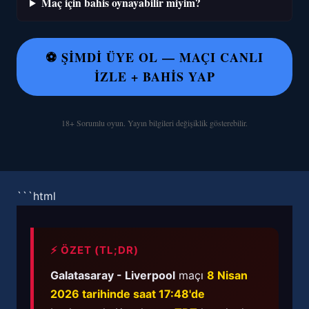
Maç için bahis oynayabilir miyim?
⚽ ŞIMDI ÜYE OL — MAÇI CANLI
İZLE + BAHIS YAP
18+ Sorumlu oyun. Yayın bilgileri değişiklik gösterebilir.
```html
⚡ ÖZET (TL;DR)
Galatasaray - Liverpool
maçı
8 Nisan
2026 tarihinde saat 17:48'de