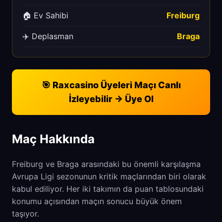
🏠 Ev Sahibi
Freiburg
✈️ Deplasman
Braga
🎯 Raxcasino Üyeleri Maçı Canlı
İzleyebilir → Üye Ol
Maç Hakkında
Freiburg ve Braga arasındaki bu önemli karşılaşma
Avrupa Ligi sezonunun kritik maçlarından biri olarak
kabul ediliyor. Her iki takımın da puan tablosundaki
konumu açısından maçın sonucu büyük önem
taşıyor.