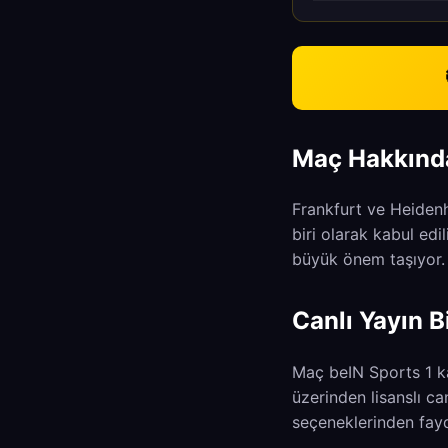
Maç Hakkınd
Frankfurt ve Heiden
biri olarak kabul ed
büyük önem taşıyor.
Canlı Yayın Bi
Maç beIN Sports 1 ka
üzerinden lisanslı ca
seçeneklerinden fayda