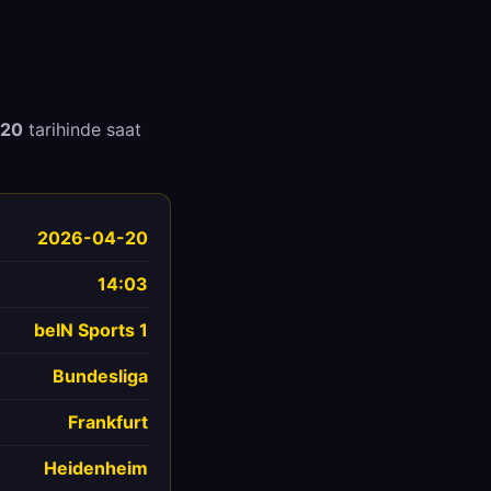
-20
tarihinde saat
2026-04-20
14:03
beIN Sports 1
Bundesliga
Frankfurt
Heidenheim