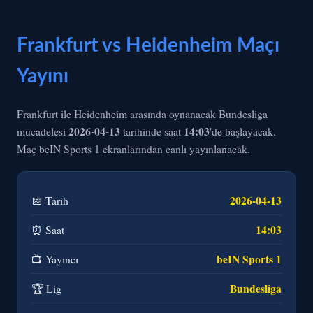
Frankfurt vs Heidenheim Maçı
Yayını
Frankfurt ile Heidenheim arasında oynanacak Bundesliga
2026-04-13
14:03
mücadelesi
tarihinde saat
'de başlayacak.
Maç beIN Sports 1 ekranlarından canlı yayınlanacak.
2026-04-13
📅 Tarih
14:03
⏰ Saat
beIN Sports 1
📺 Yayıncı
Bundesliga
🏆 Lig