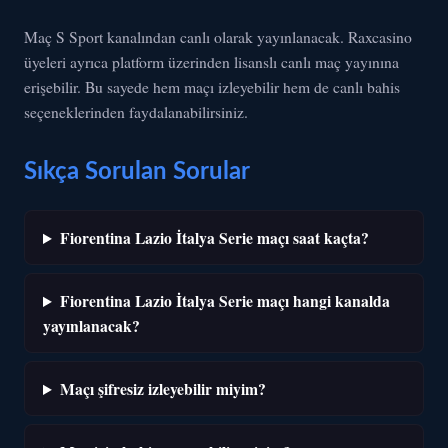
Maç S Sport kanalından canlı olarak yayınlanacak. Raxcasino
üyeleri ayrıca platform üzerinden lisanslı canlı maç yayınına
erişebilir. Bu sayede hem maçı izleyebilir hem de canlı bahis
seçeneklerinden faydalanabilirsiniz.
Sıkça Sorulan Sorular
Fiorentina Lazio İtalya Serie maçı saat kaçta?
Fiorentina Lazio İtalya Serie maçı hangi kanalda
yayınlanacak?
Maçı şifresiz izleyebilir miyim?