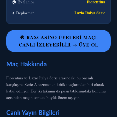
Fiorentina
🏠 Ev Sahibi
Lazio İtalya Serie
✈️ Deplasman
🎯 RAXCASINO ÜYELERI MAÇI
CANLI İZLEYEBILIR → ÜYE OL
Maç Hakkında
Fiorentina ve Lazio İtalya Serie arasındaki bu önemli
karşılaşma Serie A sezonunun kritik maçlarından biri olarak
kabul ediliyor. Her iki takımın da puan tablosundaki konumu
açısından maçın sonucu büyük önem taşıyor.
Canlı Yayın Bilgileri