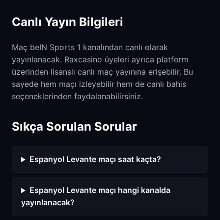
Canlı Yayın Bilgileri
Maç beIN Sports 1 kanalından canlı olarak
yayınlanacak. Raxcasino üyeleri ayrıca platform
üzerinden lisanslı canlı maç yayınına erişebilir. Bu
sayede hem maçı izleyebilir hem de canlı bahis
seçeneklerinden faydalanabilirsiniz.
Sıkça Sorulan Sorular
Espanyol Levante maçı saat kaçta?
Espanyol Levante maçı hangi kanalda
yayınlanacak?