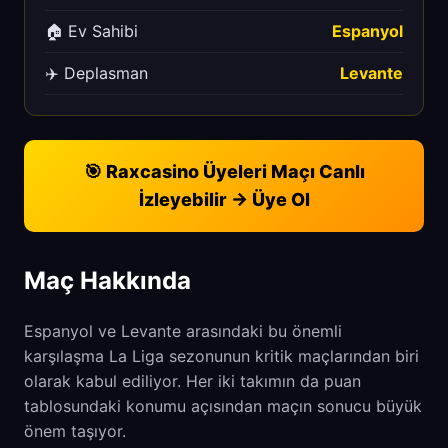
🏠 Ev Sahibi
Espanyol
✈️ Deplasman
Levante
🎯 Raxcasino Üyeleri Maçı Canlı
İzleyebilir → Üye Ol
Maç Hakkında
Espanyol ve Levante arasındaki bu önemli
karşılaşma La Liga sezonunun kritik maçlarından biri
olarak kabul ediliyor. Her iki takımın da puan
tablosundaki konumu açısından maçın sonucu büyük
önem taşıyor.