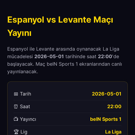
Espanyol vs Levante Maçı
Yayını
Espanyol ile Levante arasında oynanacak La Liga
mücadelesi
2026-05-01
tarihinde saat
22:00
'de
başlayacak. Maç beIN Sports 1 ekranlarından canlı
yayınlanacak.
📅 Tarih
2026-05-01
⏰ Saat
22:00
📺 Yayıncı
beIN Sports 1
🏆 Lig
La Liga