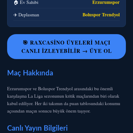
Erzurumspor
🏠 Ev Sahibi
Boluspor Trendyol
✈️ Deplasman
🎯 RAXCASINO ÜYELERI MAÇI
CANLI İZLEYEBILIR → ÜYE OL
Maç Hakkında
Erzurumspor ve Boluspor Trendyol arasındaki bu önemli
karşılaşma La Liga sezonunun kritik maçlarından biri olarak
kabul ediliyor. Her iki takımın da puan tablosundaki konumu
açısından maçın sonucu büyük önem taşıyor.
Canlı Yayın Bilgileri