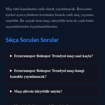
Maç tabii kanalından canlı olarak yayınlanacak. Raxcasino
üyeleri ayrıca platform üzerinden lisanslı canlı maç yayınına
erişebilir. Bu sayede hem maçı izleyebilir hem de canlı bahis
seçeneklerinden faydalanabilirsiniz.
Sıkça Sorulan Sorular
Erzurumspor Boluspor Trendyol maçı saat kaçta?
Erzurumspor Boluspor Trendyol maçı hangi
kanalda yayınlanacak?
Maçı şifresiz izleyebilir miyim?