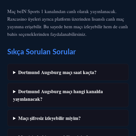
Maç beIN Sports 1 kanalından canlı olarak yayınlanacak.
Raxcasino üyeleri ayrıca platform üzerinden lisanslı canlı maç
yayınına erişebilir. Bu sayede hem maçı izleyebilir hem de canlı
bahis seçeneklerinden faydalanabilirsiniz.
Sıkça Sorulan Sorular
Dortmund Augsburg maçı saat kaçta?
Dortmund Augsburg maçı hangi kanalda
yayınlanacak?
Maçı şifresiz izleyebilir miyim?