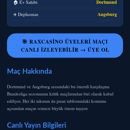
Dortmund
🏠 Ev Sahibi
Augsburg
✈️ Deplasman
🎯 RAXCASINO ÜYELERI MAÇI
CANLI İZLEYEBILIR → ÜYE OL
Maç Hakkında
Dortmund ve Augsburg arasındaki bu önemli karşılaşma
Bundesliga sezonunun kritik maçlarından biri olarak kabul
ediliyor. Her iki takımın da puan tablosundaki konumu
açısından maçın sonucu büyük önem taşıyor.
Canlı Yayın Bilgileri