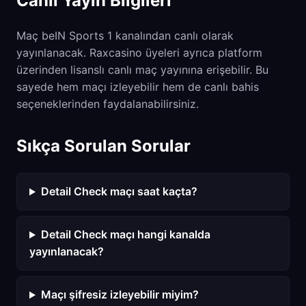
Canlı Yayın Bilgileri
Maç beIN Sports 1 kanalından canlı olarak
yayınlanacak. Raxcasino üyeleri ayrıca platform
üzerinden lisanslı canlı maç yayınına erişebilir. Bu
sayede hem maçı izleyebilir hem de canlı bahis
seçeneklerinden faydalanabilirsiniz.
Sıkça Sorulan Sorular
Detail Check maçı saat kaçta?
Detail Check maçı hangi kanalda
yayınlanacak?
Maçı şifresiz izleyebilir miyim?