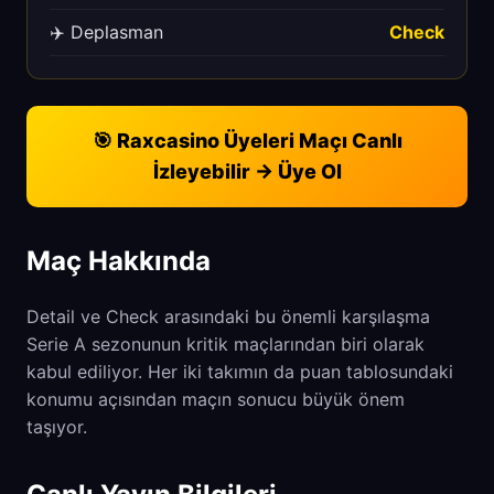
✈️ Deplasman
Check
🎯 Raxcasino Üyeleri Maçı Canlı
İzleyebilir → Üye Ol
Maç Hakkında
Detail ve Check arasındaki bu önemli karşılaşma
Serie A sezonunun kritik maçlarından biri olarak
kabul ediliyor. Her iki takımın da puan tablosundaki
konumu açısından maçın sonucu büyük önem
taşıyor.