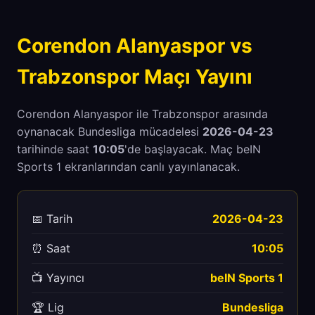
Corendon Alanyaspor vs
Trabzonspor Maçı Yayını
Corendon Alanyaspor ile Trabzonspor arasında
oynanacak Bundesliga mücadelesi
2026-04-23
tarihinde saat
10:05
'de başlayacak. Maç beIN
Sports 1 ekranlarından canlı yayınlanacak.
📅 Tarih
2026-04-23
⏰ Saat
10:05
📺 Yayıncı
beIN Sports 1
🏆 Lig
Bundesliga