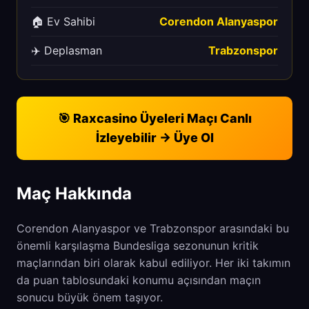
🏠 Ev Sahibi
Corendon Alanyaspor
✈️ Deplasman
Trabzonspor
🎯 Raxcasino Üyeleri Maçı Canlı
İzleyebilir → Üye Ol
Maç Hakkında
Corendon Alanyaspor ve Trabzonspor arasındaki bu
önemli karşılaşma Bundesliga sezonunun kritik
maçlarından biri olarak kabul ediliyor. Her iki takımın
da puan tablosundaki konumu açısından maçın
sonucu büyük önem taşıyor.