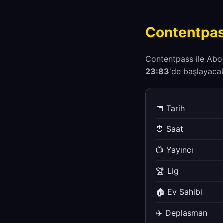
Contentpas
Contentpass ile Ab
23:83
'de başlayacak
📅 Tarih
⏰ Saat
📺 Yayıncı
🏆 Lig
🏠 Ev Sahibi
✈️ Deplasman