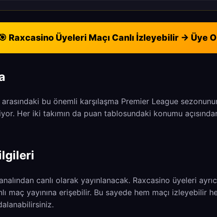
🎯 Raxcasino Üyeleri Maçı Canlı İzleyebilir → Üye O
a
arasındaki bu önemli karşılaşma Premier League sezonunun
iliyor. Her iki takımın da puan tablosundaki konumu açısınd
lgileri
nalından canlı olarak yayınlanacak. Raxcasino üyeleri ayrı
nlı maç yayınına erişebilir. Bu sayede hem maçı izleyebilir h
lanabilirsiniz.