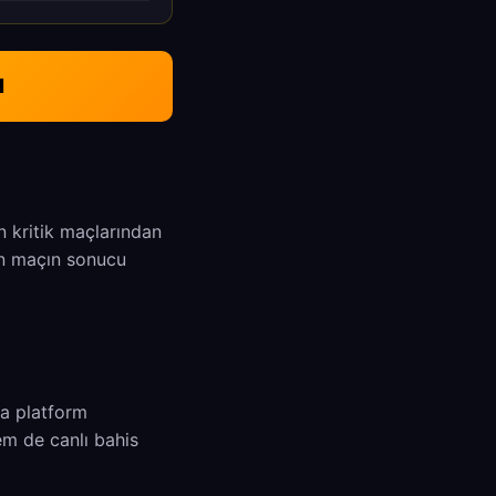
l
 kritik maçlarından
an maçın sonucu
ca platform
em de canlı bahis