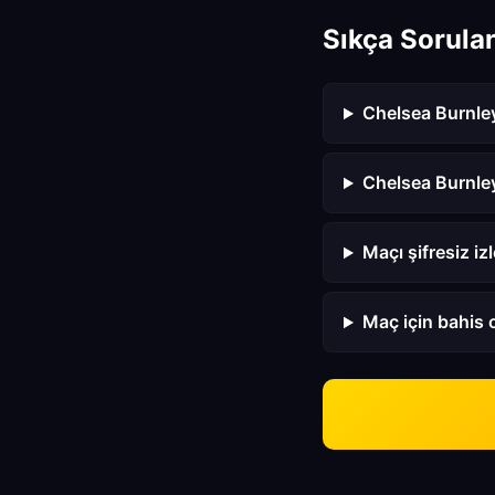
Sıkça Sorula
Chelsea Burnle
Chelsea Burnle
Maçı şifresiz iz
Maç için bahis 