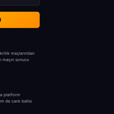
l
kritik maçlarından
an maçın sonucu
ca platform
em de canlı bahis