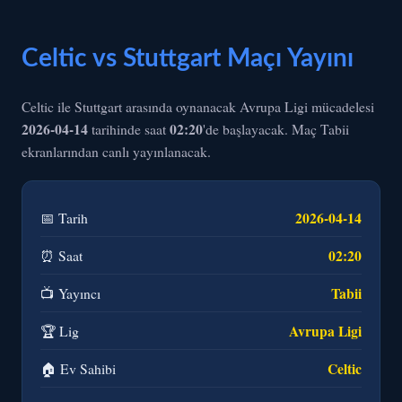
Celtic vs Stuttgart Maçı Yayını
Celtic ile Stuttgart arasında oynanacak Avrupa Ligi mücadelesi
2026-04-14
02:20
tarihinde saat
'de başlayacak. Maç Tabii
ekranlarından canlı yayınlanacak.
2026-04-14
📅 Tarih
02:20
⏰ Saat
Tabii
📺 Yayıncı
Avrupa Ligi
🏆 Lig
Celtic
🏠 Ev Sahibi