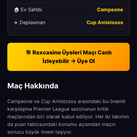
🏠 Ev Sahibi
Campeone
✈️ Deplasman
Cup Amistosos
🎯 Raxcasino Üyeleri Maçı Canlı
İzleyebilir → Üye Ol
Maç Hakkında
Campeone ve Cup Amistosos arasındaki bu önemli
karşılaşma Premier League sezonunun kritik
maçlarından biri olarak kabul ediliyor. Her iki takımın
da puan tablosundaki konumu açısından maçın
sonucu büyük önem taşıyor.