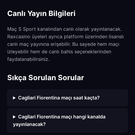
Canlı Yayın Bilgileri
Maç S Sport kanalından canlı olarak yayınlanacak.
Raxcasino üyeleri ayrıca platform üzerinden lisanslı
canlı maç yayınına erişebilir. Bu sayede hem maçı
izleyebilir hem de canlı bahis seçeneklerinden
faydalanabilirsiniz.
Sıkça Sorulan Sorular
Cagliari Fiorentina maçı saat kaçta?
Cagliari Fiorentina maçı hangi kanalda
yayınlanacak?