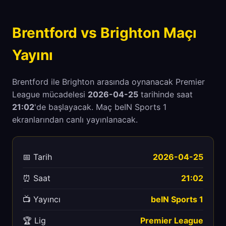
Brentford vs Brighton Maçı
Yayını
Brentford ile Brighton arasında oynanacak Premier
League mücadelesi
2026-04-25
tarihinde saat
21:02
'de başlayacak. Maç beIN Sports 1
ekranlarından canlı yayınlanacak.
📅 Tarih
2026-04-25
⏰ Saat
21:02
📺 Yayıncı
beIN Sports 1
🏆 Lig
Premier League