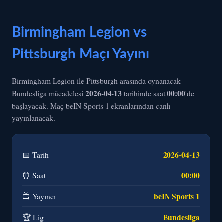
Birmingham Legion vs
Pittsburgh Maçı Yayını
Birmingham Legion ile Pittsburgh arasında oynanacak
2026-04-13
00:00
Bundesliga mücadelesi
tarihinde saat
'de
başlayacak. Maç beIN Sports 1 ekranlarından canlı
yayınlanacak.
2026-04-13
📅 Tarih
00:00
⏰ Saat
beIN Sports 1
📺 Yayıncı
Bundesliga
🏆 Lig