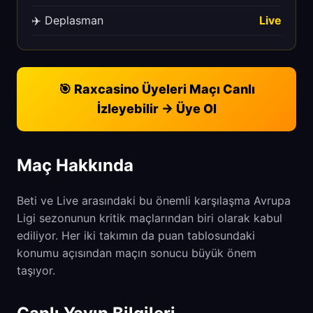
✈️ Deplasman
Live
🎯 Raxcasino Üyeleri Maçı Canlı
İzleyebilir → Üye Ol
Maç Hakkında
Beti ve Live arasındaki bu önemli karşılaşma Avrupa
Ligi sezonunun kritik maçlarından biri olarak kabul
ediliyor. Her iki takımın da puan tablosundaki
konumu açısından maçın sonucu büyük önem
taşıyor.