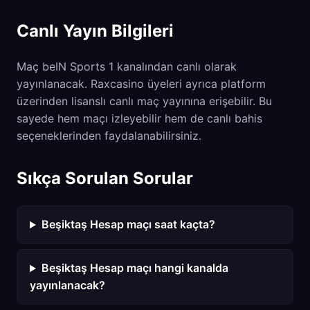
Canlı Yayın Bilgileri
Maç beIN Sports 1 kanalından canlı olarak
yayınlanacak. Raxcasino üyeleri ayrıca platform
üzerinden lisanslı canlı maç yayınına erişebilir. Bu
sayede hem maçı izleyebilir hem de canlı bahis
seçeneklerinden faydalanabilirsiniz.
Sıkça Sorulan Sorular
Beşiktaş Hesap maçı saat kaçta?
Beşiktaş Hesap maçı hangi kanalda
yayınlanacak?