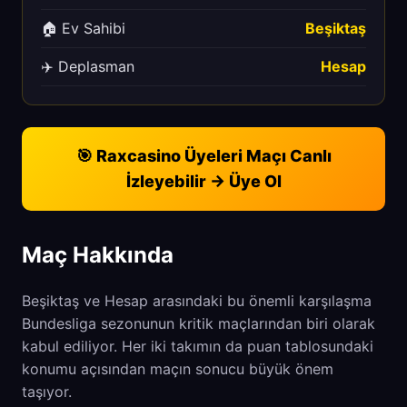
🏠 Ev Sahibi
Beşiktaş
✈️ Deplasman
Hesap
🎯 Raxcasino Üyeleri Maçı Canlı
İzleyebilir → Üye Ol
Maç Hakkında
Beşiktaş ve Hesap arasındaki bu önemli karşılaşma
Bundesliga sezonunun kritik maçlarından biri olarak
kabul ediliyor. Her iki takımın da puan tablosundaki
konumu açısından maçın sonucu büyük önem
taşıyor.