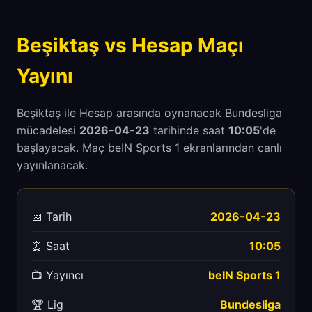
Beşiktaş vs Hesap Maçı
Yayını
Beşiktaş ile Hesap arasında oynanacak Bundesliga
mücadelesi
2026-04-23
tarihinde saat
10:05
'de
başlayacak. Maç beIN Sports 1 ekranlarından canlı
yayınlanacak.
📅 Tarih
2026-04-23
⏰ Saat
10:05
📺 Yayıncı
beIN Sports 1
🏆 Lig
Bundesliga