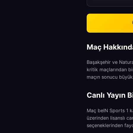
Maç Hakkınd
Başakşehir ve Natur
kritik maçlarından b
maçın sonucu büyük 
Canlı Yayın Bi
Maç beIN Sports 1 ka
üzerinden lisanslı ca
seçeneklerinden fayda