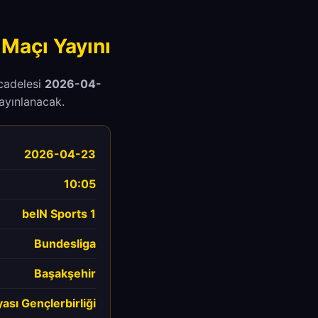
 Maçı Yayını
ücadelesi
2026-04-
ayınlanacak.
2026-04-23
10:05
beIN Sports 1
Bundesliga
Başakşehir
ası Gençlerbirliği