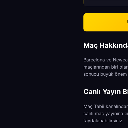
Maç Hakkınd
Barcelona ve Newcas
maçlarından biri ola
sonucu büyük önem t
Canlı Yayın Bi
Maç Tabii kanalından
canlı maç yayınına e
faydalanabilirsiniz.