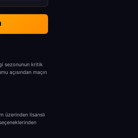
l
i sezonunun kritik
numu açısından maçın
m üzerinden lisanslı
 seçeneklerinden